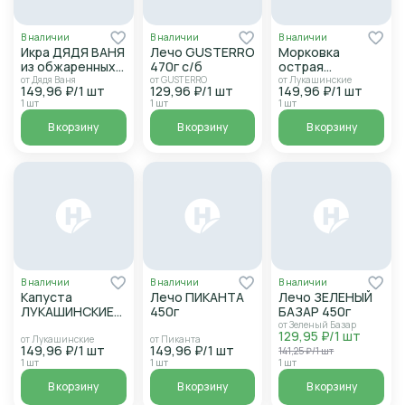
В наличии
В наличии
В наличии
Икра ДЯДЯ ВАНЯ
Лечо GUSTERRO
Морковка
из обжаренных
470г с/б
острая
кабачков 460г
Лукашинские
от Дядя Ваня
от GUSTERRO
от Лукашинские
149,96 ₽/1 шт
129,96 ₽/1 шт
149,96 ₽/1 шт
с/б
340г с/б
1 шт
1 шт
1 шт
В корзину
В корзину
В корзину
В наличии
В наличии
В наличии
Капуста
Лечо ПИКАНТА
Лечо ЗЕЛЕНЫЙ
ЛУКАШИНСКИЕ
450г
БАЗАР 450г
Кимчи по-
от Зеленый Базар
129,95 ₽/1 шт
корейски 340г
от Лукашинские
от Пиканта
149,96 ₽/1 шт
149,96 ₽/1 шт
141,25 ₽/1 шт
1 шт
1 шт
1 шт
В корзину
В корзину
В корзину