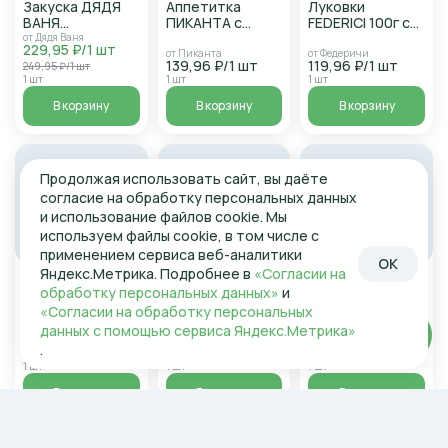
Закуска ДЯДЯ
Аппетитка
Луковки
ВАНЯ
ПИКАНТА с
FEDERICI 100г с/
Мелитопольская
нежно-острым
б
от Дядя Ваня
229,95 ₽/1 шт
460г с/б
вкусом 350г с/б
от Пиканта
от Федеричи
139,96 ₽/1 шт
119,96 ₽/1 шт
249,95 ₽/1 шт
1 шт
1 шт
1 шт
В корзину
В корзину
В корзину
Продолжая использовать сайт, вы даёте
согласие на обработку персональных данных
и использование файлов cookie. Мы
используем файлы cookie, в том числе с
применением сервиса веб-аналитики
OK
Яндекс.Метрика. Подробнее в
«Согласии на
В наличии
В наличии
В наличии
обработку персональных данных»
и
Закуска
Фасоль с
Фасоль с
астраханская
грибами
овощами
«Согласии на обработку персональных
GUSTERRO 520г
GUSTERRO 490г
GUSTERRO 490г
от GUSTERRO
от GUSTERRO
данных с помощью сервиса Яндекс.Метрика»
Войти
169,95 ₽/1 шт
169,95 ₽/1 шт
с/б
с/б
с/б
от GUSTERRO
.
129,96 ₽/1 шт
184,73 ₽/1 шт
184,73 ₽/1 шт
1 шт
1 шт
1 шт
В корзину
В корзину
В корзину