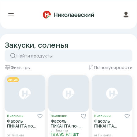
Закуски, соленья
Фильтры
По популярности
Акция
В наличии
В наличии
В наличии
Фасоль
Фасоль
Фасоль
ПИКАНТА по
ПИКАНТА по-
ПИКАНТА
домашнему с
монастырски с
печеная в т/с
от Пиканта
199,95 ₽/1 шт
грибами 470-
овощами 470г с/
470-530г с/б
от Пиканта
от Пиканта