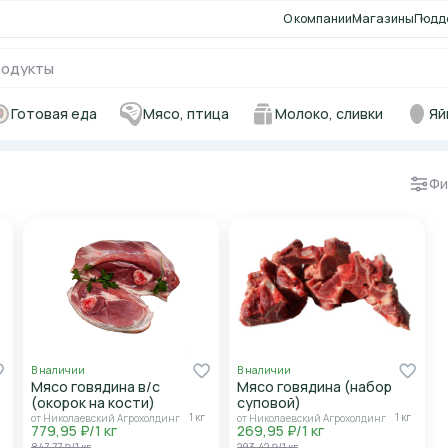
О компании
Магазины
Подд
Готовая еда
Мясо, птица
Молоко, сливки
Яй
Фи
В наличии
В наличии
Мясо говядина в/с
Мясо говядина (набор
(окорок на кости)
суповой)
1 кг
1 кг
от Николаевский Агрохолдинг
от Николаевский Агрохолдинг
779,95 ₽/1 кг
269,95 ₽/1 кг
847,77 ₽/1 кг
293,42 ₽/1 кг