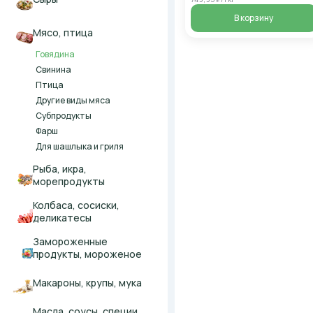
В корзину
Мясо, птица
Говядина
Свинина
Птица
Другие виды мяса
Субпродукты
Фарш
Для шашлыка и гриля
Рыба, икра,
морепродукты
Колбаса, сосиски,
деликатесы
Замороженные
продукты, мороженое
Макароны, крупы, мука
Масла, соусы, специи,