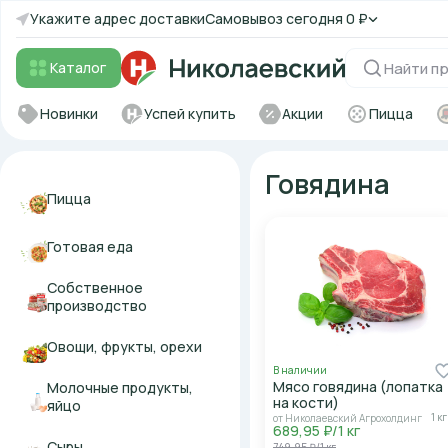
Укажите адрес доставки
Самовывоз
сегодня
0 ₽
Каталог
Новинки
Успей купить
Акции
Пицца
Говядина
Пицца
Готовая еда
Собственное
производство
Овощи, фрукты, орехи
В наличии
Мясо говядина (лопатка
Молочные продукты,
на кости)
яйцо
1 кг
от Николаевский Агрохолдинг
689,95 ₽/1 кг
Сыры
749,95 ₽/1 кг