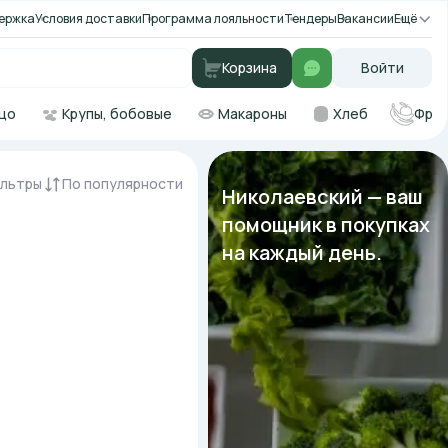
ержка
Условия доставки
Программа лояльности
Тендеры
Вакансии
Ещё
Корзина
Войти
цо
Крупы, бобовые
Макароны
Хлеб
Фру
льтры
По популярности
Николаевский — ваш
помощник в покупках
на каждый день.