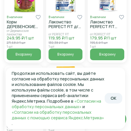
В наличии
В наличии
В наличии
Корм
Лакомство
Лакомство
ДЕРЕВЕНСКИЕ
PERFECT FIT д/
PERFECT FIT
ЛАКОМСТВА д/
кошек с курицей
Здоровье
от Деревенские
лакомства
от PERFECT FIT
от PERFECT FIT
собак Грудки
и мятой д/зубов
сустав собаки
249,95 ₽/1 шт
119,95 ₽/1 шт
179,95 ₽/1 шт
утиные 55г
и п/рта 50г
говядина 130г
271,68 ₽/1 шт
130,38 ₽/1 шт
195,6 ₽/1 шт
1 шт
1 шт
1 шт
В корзину
В корзину
В корзину
Продолжая использовать сайт, вы даёте
согласие на обработку персональных данных
и использование файлов cookie. Мы
используем файлы cookie, в том числе с
применением сервиса веб-аналитики
OK
Яндекс.Метрика. Подробнее в
«Согласии на
В наличии
В наличии
обработку персональных данных»
и
Корм PEDIGREE
Корм PEDIGREE
«Согласии на обработку персональных
д/взр собак
д/щенков с
данных с помощью сервиса Яндекс.Метрика»
мелких пород со
курицей 500г
от Педигри
от Педигри
Войти
949,95 ₽/1 шт
299,95 ₽/1 шт
вкусом
.
1 032,55 ₽/1 шт
326,03 ₽/1 шт
говядины 2кг
1 шт
1 шт