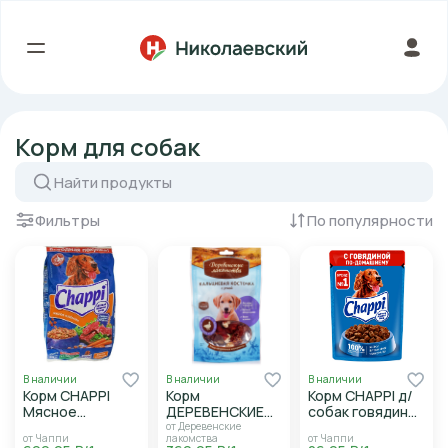
Корм для собак
Фильтры
По популярности
В наличии
В наличии
В наличии
Корм CHAPPI
Корм
Корм CHAPPI д/
Мясное
ДЕРЕВЕНСКИЕ
собак говядина
изобилие 2,5кг
ЛАКОМСТВА д/
по-домашнему
от Деревенские
от Чаппи
лакомства
от Чаппи
щенков
85г