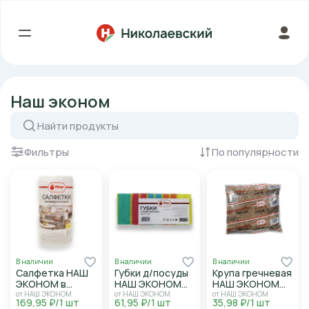
Наш эконом
Фильтры
По популярности
В наличии
В наличии
В наличии
Салфетка НАШ
Губки д/посуды
Крупа гречневая
ЭКОНОМ в
НАШ ЭКОНОМ
НАШ ЭКОНОМ
рулоне cух/
Макси Лайт
800г
от НАШ ЭКОНОМ
от НАШ ЭКОНОМ
от НАШ ЭКОНОМ
169,95 ₽/1 шт
61,95 ₽/1 шт
35,98 ₽/1 шт
влажн уборки
10шт