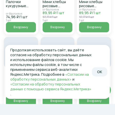
Палочки
Мини хлебцы
Мини хлебцы
кукурузные
рисовые
рисовые
ФРУТОНЯНЯ с
ФРУТОНЯНЯ с
ФРУТОНЯНЯ с
от Фрутоняня
от Фрутоняня
89,95 ₽/1 шт
89,95 ₽/1 шт
яблоком и
яблоком,клубникой,бананом
яблоком 30г
от Фрутоняня
74,96 ₽/1 шт
97,77 ₽/1 шт
97,77 ₽/1 шт
бананом 20г
30г
1 шт
1 шт
1 шт
В корзину
В корзину
В корзину
Продолжая использовать сайт, вы даёте
согласие на обработку персональных данных
и использование файлов cookie. Мы
используем файлы cookie, в том числе с
применением сервиса веб-аналитики
В наличии
В наличии
В наличии
OK
Яндекс.Метрика. Подробнее в
«Согласии на
Печенье
Мини хлебцы
Фруктовые
обработку персональных данных»
и
ФРУТОНЯНЯ
рисовые
кусочки
овсяное с 12мес
ФРУТОНЯНЯ с
ФРУТОНЯНЯ из
от Фрутоняня
«Согласии на обработку персональных
89,95 ₽/1 шт
120г
яблоком, ,
яблок, персиков
от Фрутоняня
от Фрутоняня
данных с помощью сервиса Яндекс.Метрика»
Войти
154,96 ₽/1 шт
59,96 ₽/1 шт
97,77 ₽/1 шт
персиком и
и маракуйи 15г
.
1 шт
1 шт
1 шт
пребиотиком
30г
В корзину
В корзину
В корзину
Акция
Акция