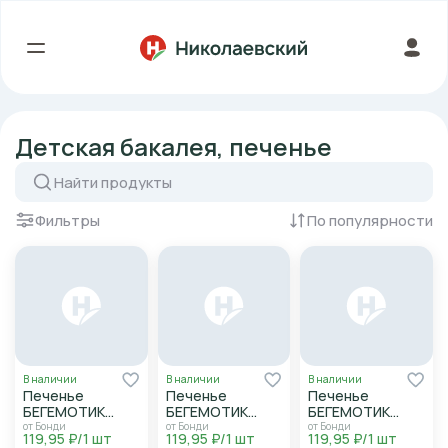
Детская бакалея, печенье
Фильтры
По популярности
В наличии
В наличии
В наличии
Печенье
Печенье
Печенье
БЕГЕМОТИК
БЕГЕМОТИК
БЕГЕМОТИК
БОНДИ
БОНДИ
БОНДИ
от Бонди
от Бонди
от Бонди
119,95 ₽/1 шт
119,95 ₽/1 шт
119,95 ₽/1 шт
обогащенное
обогащенное
обогащенное