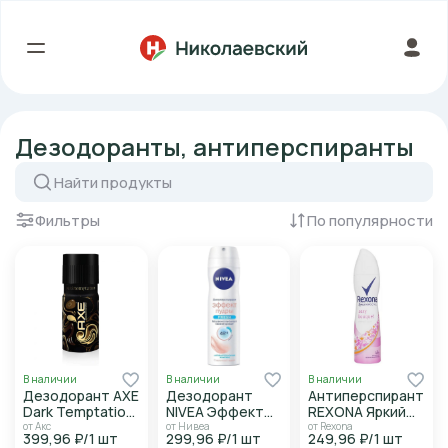
Дезодоранты, антиперспиранты
Фильтры
По популярности
В наличии
В наличии
В наличии
Дезодорант AXE
Дезодорант
Антиперспирант
Dark Temptation
NIVEA Эффект
REXONA Яркий
д/муж 150мл
пудры д/жен
букет д/жен
от Акс
от Нивеа
от Rexona
399,96 ₽/1 шт
299,96 ₽/1 шт
249,96 ₽/1 шт
150мл
150мл