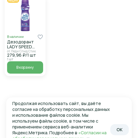
Акция
В наличии
Дезодорант
LADY SPEED
STICK Свежесть
от Леди Спид Стик
279,96 ₽/1 шт
облаков д/жен
1 шт
150мл
В корзину
Продолжая использовать сайт, вы даёте
согласие на обработку персональных данных
и использование файлов cookie. Мы
используем файлы cookie, в том числе с
применением сервиса веб-аналитики
OK
Яндекс.Метрика. Подробнее в
«Согласии на