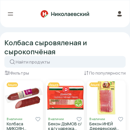
Колбаса сыровяленая и
сырокопчёная
Фильтры
По популярности
Акция
Акция
Акция
В наличии
В наличии
В наличии
Колбаса
Бекон ДЫМОВ с/
Бекон ИНЕЙ
МИКОЯН
к в/у нарезка
Деревенский