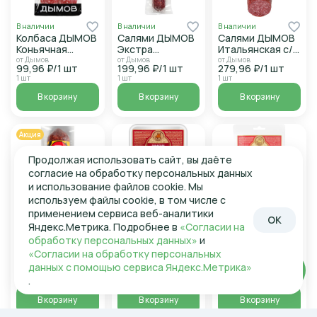
В наличии
В наличии
В наличии
Колбаса ДЫМОВ
Салями ДЫМОВ
Салями ДЫМОВ
Коньячная
Экстра
Итальянская с/к
нарезка с/к 90г
полусухая с/к
в/у 230г
от Дымов
от Дымов
от Дымов
99,96 ₽/1 шт
199,96 ₽/1 шт
279,96 ₽/1 шт
210г
1 шт
1 шт
1 шт
В корзину
В корзину
В корзину
Акция
Продолжая использовать сайт, вы даёте
согласие на обработку персональных данных
и использование файлов cookie. Мы
используем файлы cookie, в том числе с
применением сервиса веб-аналитики
В наличии
В наличии
В наличии
OK
Яндекс.Метрика. Подробнее в
«Согласии на
Колбаса ДЫМОВ
Колбаса СПК
Колбаса СПК
обработку персональных данных»
и
Вкусный
Новосибирская
Фестивальная
праздник с/к
100г с/к нарезка
100г с/к нарезка
от СПК
от СПК
«Согласии на обработку персональных
209,95 ₽/1 шт
179,95 ₽/1 шт
230г
от Дымов
данных с помощью сервиса Яндекс.Метрика»
Войти
199,96 ₽/1 шт
228,21 ₽/1 шт
195,6 ₽/1 шт
.
1 шт
1 шт
1 шт
В корзину
В корзину
В корзину