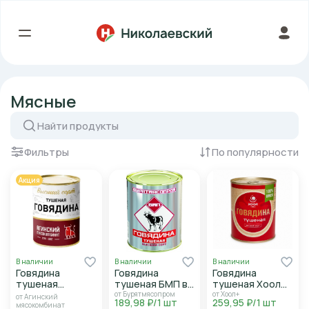
Мясные
Фильтры
По популярности
Акция
В наличии
В наличии
В наличии
Говядина
Говядина
Говядина
тушеная
тушеная БМП в/
тушеная Хоол
Агинский
с 338г ж/б ГОСТ
высший сорт
от Бурятмясопром
от Хоол+
от Агинский
189,98 ₽/1 шт
259,95 ₽/1 шт
мясокомбинат
338г ж/б
мясокомбинат