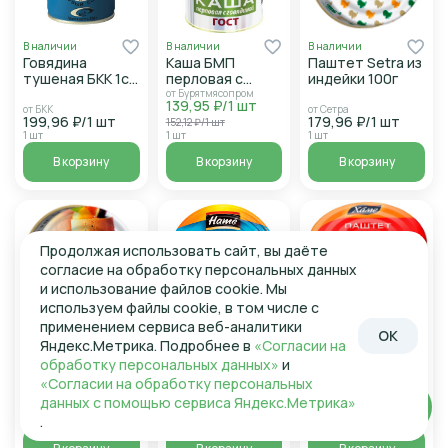
В наличии
В наличии
В наличии
Говядина
Каша БМП
Паштет Setra из
тушеная БКК 1с
перловая с
индейки 100г
ГОСТ 338г ж/б
говядиной ГОСТ
от Бурятмясопром
139,95 ₽/1 шт
340г ж/б
от БКК
от Сетра
199,96 ₽/1 шт
179,96 ₽/1 шт
152,12 ₽/1 шт
1 шт
1 шт
1 шт
В корзину
В корзину
В корзину
Продолжая использовать сайт, вы даёте
согласие на обработку персональных данных
и использование файлов cookie. Мы
используем файлы cookie, в том числе с
применением сервиса веб-аналитики
В наличии
В наличии
В наличии
OK
Яндекс.Метрика. Подробнее в
«Согласии на
Паштет Setra
Паштет Хаме
Паштет HAME
обработку персональных данных»
и
утиный 100г
гусиной
печеночный
печенью ж/б
235г ж/б
от Хаме
«Согласии на обработку персональных
109,95 ₽/1 шт
100г
от Сетра
от Хаме
данных с помощью сервиса Яндекс.Метрика»
Войти
269,96 ₽/1 шт
159,96 ₽/1 шт
119,51 ₽/1 шт
.
1 шт
1 шт
1 шт