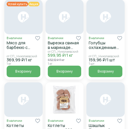
Успей купить
Акция
В наличии
В наличии
В наличии
Мясо для
Вырезка свиная
Голубцы
барбекю с
в маринаде
охлажденные
чесноком и
барбекю
400гр
от СП_Николаевский
599,95 ₽/1 кг
травами
от СП_Николаевский
от СП_Николаевский
369,99 ₽/1 кг
159,96 ₽/1 шт
652,12 ₽/1 кг
1 кг
1 кг
1 шт
В корзину
В корзину
В корзину
В наличии
В наличии
В наличии
Котлеты
Котлеты
Шашлык