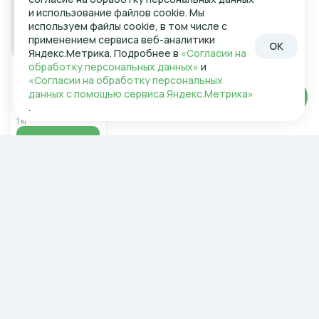
и использование файлов cookie. Мы
используем файлы cookie, в том числе с
применением сервиса веб-аналитики
OK
Яндекс.Метрика. Подробнее в
«Согласии на
обработку персональных данных»
и
В наличии
«Согласии на обработку персональных
Шашлык Пряный
Николаевский в/
данных с помощью сервиса Яндекс.Метрика»
Войти
у
от СП_Николаевский
.
349,99 ₽/1 кг
1 кг
В корзину
Николаевский интернет-магазин
О компании
Контакты
Условия доставки
Программа лояльности
Тендеры
Вакансии
Согласие на обработку
персональных данных
Интернет-магазин:
Горячая линия: