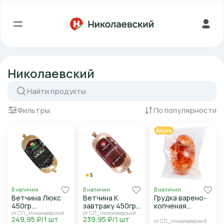
Николаевский
Фильтры
По популярности
Акция
5
В наличии
В наличии
В наличии
Ветчина Люкс
Ветчина К
Грудка варено-
450гр
завтраку 450гр
копченая
Николаевский
Николаевский
Барбекю
от СП_Николаевский
от СП_Николаевский
249,95 ₽/1 шт
239,95 ₽/1 шт
Николаевский
от СП_Николаевский