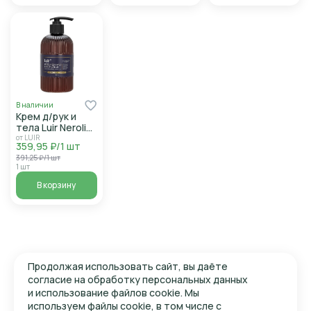
В наличии
Крем д/рук и
тела Luir Neroli
blossom &
от LUIR
359,95 ₽/1 шт
Cedarwood
391,25 ₽/1 шт
парфюмированный
1 шт
400мл
В корзину
Продолжая использовать сайт, вы даёте
согласие на обработку персональных данных
и использование файлов cookie. Мы
используем файлы cookie, в том числе с