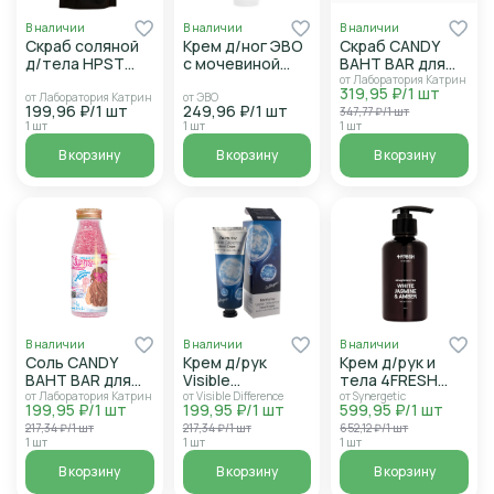
В наличии
В наличии
В наличии
Скраб соляной
Крем д/ног ЭВО
Скраб CANDY
д/тела HPST
с мочевиной
BAHT BAR для
Дерзкая зебра
100мл
тела
от Лаборатория Катрин
319,95 ₽/1 шт
250г
соль+сахар с
от Лаборатория Катрин
от ЭВО
199,96 ₽/1 шт
249,96 ₽/1 шт
347,77 ₽/1 шт
маслами Малина
1 шт
1 шт
1 шт
в шоколаде 350г
В корзину
В корзину
В корзину
В наличии
В наличии
В наличии
Соль CANDY
Крем д/рук
Крем д/рук и
BAHT BAR для
Visible
тела 4FRESH
тела
Difference с
Белый жасмин и
от Лаборатория Катрин
от Visible Difference
от Synergetic
199,95 ₽/1 шт
199,95 ₽/1 шт
599,95 ₽/1 шт
Клубничный
коллагеном
амбра 200мл
217,34 ₽/1 шт
217,34 ₽/1 шт
652,12 ₽/1 шт
зефир 430г
100мл
1 шт
1 шт
1 шт
В корзину
В корзину
В корзину