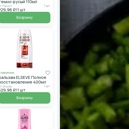
темно-русый 110мл
1 шт
от Палетт
229,96 ₽/1 шт
В корзину
В наличии
Бальзам ELSEVE Полное
восстановление 400мл
1 шт
от Эльсев
529,96 ₽/1 шт
В корзину