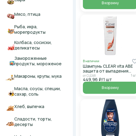
В корзину
Мясо, птица
Рыба, икра,
морепродукты
Колбаса, сосиски,
деликатесы
Замороженные
В наличии
продукты, мороженое
Шампунь CLEAR vita ABE
защита от выпадения
волос против перхоти
Макароны, крупы, мука
1 ш
от CLEAR
449,96 ₽/1 шт
400мл
В корзину
Масла, соусы, специи,
сахар, соль
Хлеб, выпечка
Сладости, торты,
десерты