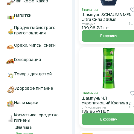
Чай, кофе, какао
В наличии
Шампунь SCHAUMA MEN
Напитки
Ultra Сила 360мл
1 ш
от Шаума
Продукты быстрого
199,96 ₽/1 шт
приготовления
В корзину
Орехи, чипсы, снеки
Консервация
Товары для детей
Здоровое питание
В наличии
Шампунь ЧЛ
Наши марки
Укрепляющий Крапива д/
всех типов волос 400мл
1 ш
от Чистая линия
189,96 ₽/1 шт
Косметика, средства
В корзину
гигиены
Для лица
Для волос