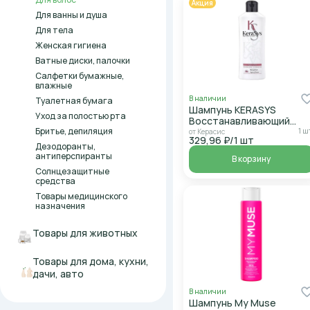
Акция
Для ванны и душа
Для тела
Женская гигиена
Ватные диски, палочки
Салфетки бумажные,
влажные
В наличии
Туалетная бумага
Шампунь KERASYS
Уход за полостью рта
Восстанавливающий
Бритье, депиляция
180мл
1 ш
от Керасис
329,96 ₽/1 шт
Дезодоранты,
антиперспиранты
В корзину
Солнцезащитные
средства
Товары медицинского
назначения
Товары для животных
Товары для дома, кухни,
дачи, авто
В наличии
Шампунь My Muse