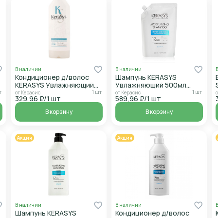
В наличии
В наличии
Кондиционер д/волос
Шампунь KERASYS
KERASYS Увлажняющий
Увлажняющий 500мл
180мл
дой-пак
т
1 шт
1 шт
от Керасис
от Керасис
о
329,96 ₽/1 шт
589,96 ₽/1 шт
В корзину
В корзину
Акция
Акция
В наличии
В наличии
Шампунь KERASYS
Кондиционер д/волос