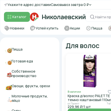
Укажите адрес доставки
Самовывоз
завтра
0 ₽
Каталог
Новинки
Успей купить
Акции
Пицца
Для волос
Пицца
Готовая еда
Собственное
производство
Овощи, фрукты, орехи
В наличии
Краска д/волос PALETTE
Молочные продукты,
темно-каштановый 110м
яйцо
1 ш
от Палетт
229,96 ₽/1 шт
Сыры