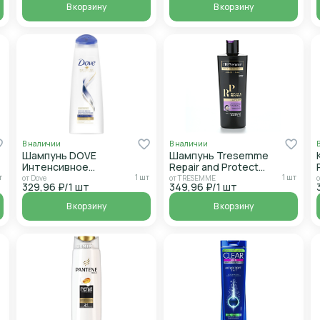
В корзину
В корзину
В наличии
В наличии
Шампунь DOVE
Шампунь Tresemme
Интенсивное
Repair and Protect
восстановление 380мл
Восстанавливающий
т
1 шт
1 шт
от Dove
от TRESEMME
329,96 ₽/1 шт
349,96 ₽/1 шт
400мл
В корзину
В корзину