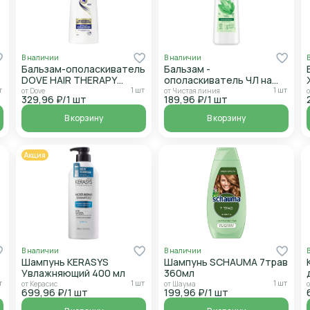
В наличии
В наличии
Бальзам-ополаскиватель
Бальзам -
DOVE HAIR THERAPY
ополаскиватель ЧЛ на
интенсивное
отваре лечебных трав
т
1 шт
1 шт
от Dove
от Чистая линия
о
329,96 ₽/1 шт
189,96 ₽/1 шт
восстановление 350 мл
крапива д/всех типов
волос 350 мл
В корзину
В корзину
Акция
В наличии
В наличии
Шампунь KERASYS
Шампунь SCHAUMA 7трав
Увлажняющий 400 мл
360мл
т
1 шт
1 шт
от Керасис
от Шаума
699,96 ₽/1 шт
199,96 ₽/1 шт