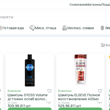
О компании
Магазины
Подд
Готовая еда
Мясо, птица
Молоко, сливки
Яй
Фи
В наличии
В наличии
Шампунь SYOSS Volume
Шампунь ELSEVE Полное
л
д/тонких ослаб волос
восстановление 400мл
450мл
т
1 шт
1 шт
от Сьосс
от Эльсев
309,96 ₽/1 шт
529,96 ₽/1 шт