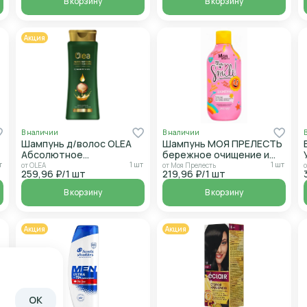
В корзину
В корзину
Акция
В наличии
В наличии
Шампунь д/волос OLEA
Шампунь МОЯ ПРЕЛЕСТЬ
Абсолютное
бережное очищение и
восстановление 400мл
питание 250мл
т
1 шт
1 шт
от OLEA
от Моя Прелесть
259,96 ₽/1 шт
219,96 ₽/1 шт
В корзину
В корзину
Акция
Акция
OK