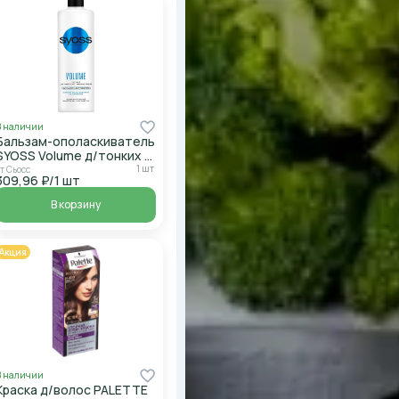
В наличии
Бальзам-ополаскиватель
SYOSS Volume д/тонких и
ослабленных 450мл
1 шт
т Сьосс
309,96 ₽/1 шт
В корзину
Акция
В наличии
Краска д/волос PALETTE