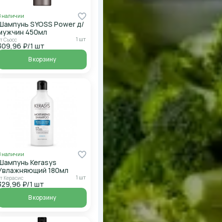
В наличии
Шампунь SYOSS Power д/
мужчин 450мл
1 шт
т Сьосс
309,96 ₽/1 шт
В корзину
В наличии
Шампунь Kerasys
Увлажняющий 180мл
1 шт
от Керасис
329,96 ₽/1 шт
В корзину