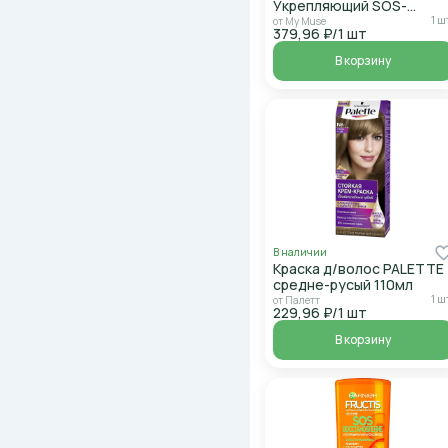
Укрепляющий SOS-
восстановление 400мл
1 ш
от My Muse
379,96 ₽/1 шт
В корзину
В наличии
Краска д/волос PALETTE
средне-русый 110мл
1 ш
от Палетт
229,96 ₽/1 шт
В корзину