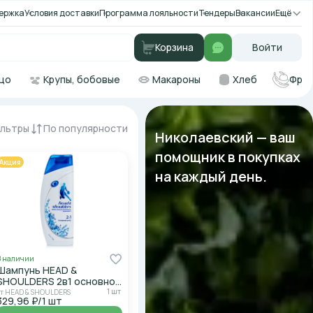
ержка
Условия доставки
Программа лояльности
Тендеры
Вакансии
Ещё
Корзина
Войти
цо
Крупы, бобовые
Макароны
Хлеб
Фру
льтры
По популярности
Николаевский — ваш
помощник в покупках
Акция
на каждый день.
В наличии
Шампунь HEAD &
SHOULDERS 2в1 основной
уход 200мл
1 шт
от HEAD & SHOULDERS
329,96 ₽/1 шт