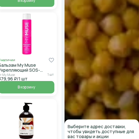
В корзину
В наличии
Бальзам My Muse
Укрепляющий SOS-
восстановление 400мл
1 шт
от My Muse
379,96 ₽/1 шт
В корзину
Выберите адрес доставки,
чтобы увидеть доступные для
вас товары и акции