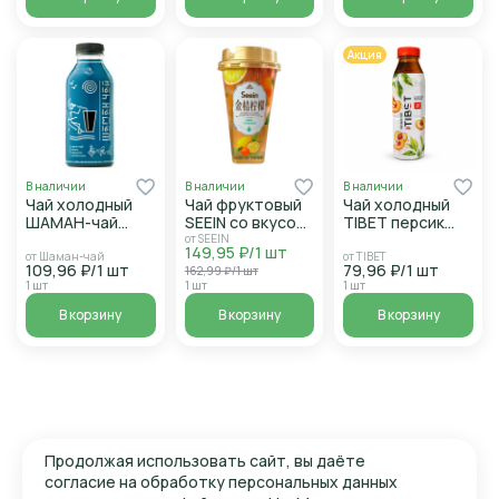
Акция
В наличии
В наличии
В наличии
Чай холодный
Чай фруктовый
Чай холодный
ШАМАН-чай
SEEIN со вкусом
TIBET персик
Мята-Мелисса
лимона и
0,5л п/б
от SEEIN
149,95 ₽/1 шт
0,5л п/б
апельсина
от Шаман-чай
от TIBET
109,96 ₽/1 шт
79,96 ₽/1 шт
162,99 ₽/1 шт
400мл п/б
1 шт
1 шт
1 шт
В корзину
В корзину
В корзину
Продолжая использовать сайт, вы даёте
согласие на обработку персональных данных