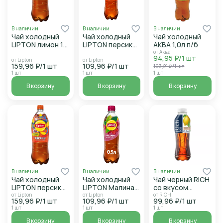
В наличии
В наличии
В наличии
Чай холодный
Чай холодный
Чай холодный
LIPTON лимон 1л
LIPTON персик
АКВА 1,0л п/б
п/б
0,5л п/б
от Аква
94,95 ₽/1 шт
от Lipton
от Lipton
159,96 ₽/1 шт
109,96 ₽/1 шт
103,21 ₽/1 шт
1 шт
1 шт
1 шт
В корзину
В корзину
В корзину
В наличии
В наличии
В наличии
Чай холодный
Чай холодный
Чай черный RICH
LIPTON персик
LIPTON Малина
со вкусом
1л п/б
0,5л п/б
Лимона 0,5л п/б
от Lipton
от Lipton
от RICH
159,96 ₽/1 шт
109,96 ₽/1 шт
99,96 ₽/1 шт
1 шт
1 шт
1 шт
В корзину
В корзину
В корзину