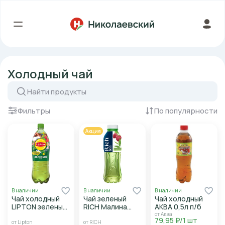
Холодный чай
Фильтры
По популярности
Акция
В наличии
В наличии
В наличии
Чай холодный
Чай зеленый
Чай холодный
LIPTON зеленый
RICH Малина
АКВА 0,5л п/б
чай 1л п/б
0,5л п/б
от Аква
79,95 ₽/1 шт
от Lipton
от RICH