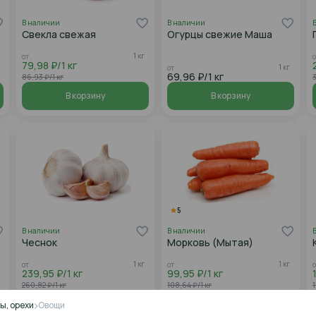
В наличии
В наличии
Свекла свежая
Огурцы свежие Маша
1 кг
от .
о
79,98 ₽/1 кг
1 кг
от .
69,96 ₽/1 кг
86,93 ₽/1 кг
3
В корзину
В корзину
5
В наличии
В наличии
Чеснок
Морковь (Мытая)
1 кг
1 кг
от .
от .
о
239,95 ₽/1 кг
99,95 ₽/1 кг
260,82 ₽/1 кг
108,64 ₽/1 кг
1
В корзину
В корзину
ы, орехи
Овощи