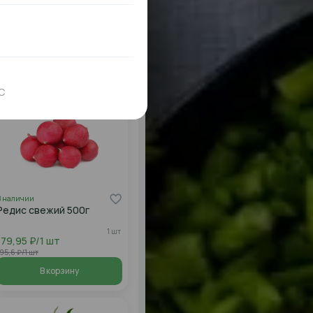
В наличии
Капуста брокколи свежая
1 кг
239,95 ₽/1 кг
60,82 ₽/1 кг
В корзину
С
В наличии
Редис свежий 500г
1 шт
179,95 ₽/1 шт
95,6 ₽/1 шт
В корзину