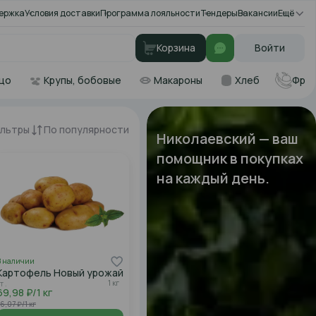
ержка
Условия доставки
Программа лояльности
Тендеры
Вакансии
Ещё
Корзина
Войти
цо
Крупы, бобовые
Макароны
Хлеб
Фру
льтры
По популярности
Николаевский — ваш
помощник в покупках
на каждый день.
В наличии
Картофель Новый урожай
1 кг
т .
69,98 ₽/1 кг
6,07 ₽/1 кг