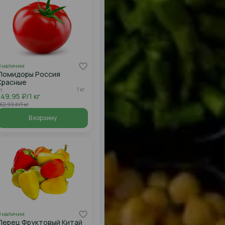
В наличии
Помидоры Россия
Красные
1 кг
т .
149,95 ₽/1 кг
62,99 ₽/1 кг
В корзину
В наличии
Перец Фруктовый Китай