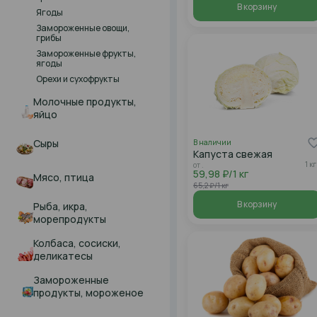
В корзину
Ягоды
Замороженные овощи,
грибы
Замороженные фрукты,
ягоды
Орехи и сухофрукты
Молочные продукты,
яйцо
Сыры
В наличии
Капуста свежая
1 кг
от .
59,98 ₽/1 кг
Мясо, птица
65,2 ₽/1 кг
В корзину
Рыба, икра,
морепродукты
Колбаса, сосиски,
деликатесы
Замороженные
продукты, мороженое