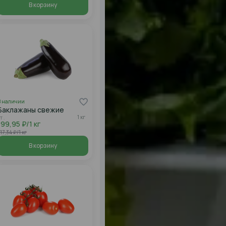
В корзину
В наличии
Баклажаны свежие
1 кг
т .
199,95 ₽/1 кг
17,34 ₽/1 кг
В корзину