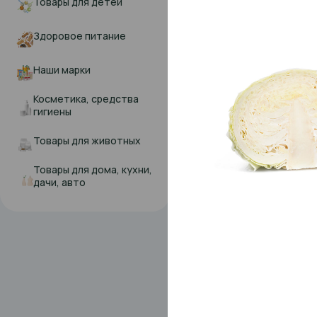
Товары для детей
Успей купить
Акция
Здоровое питание
Наши марки
Косметика, средства
гигиены
В наличии
Помидоры Розовые
Товары для животных
1 кг
от .
99,99 ₽/1 кг
Товары для дома, кухни,
дачи, авто
В корзину