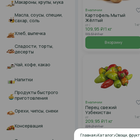
Макароны, крупы, мука
В наличии
Масла, соусы, специи,
Картофель Мытый
Жёлтый
сахар, соль
1 кг
от /
109,95 ₽/1 кг
Хлеб, выпечка
119,51 ₽/1 кг
В корзину
Сладости, торты,
десерты
Чай, кофе, какао
Напитки
Продукты быстрого
приготовления
В наличии
Перец свежий
Орехи, чипсы, снеки
Узбекистан
1 кг
от .
209,95 ₽/1 кг
Консервация
228,21 ₽/1 кг
В корзину
Главная
Каталог
Овощи, фрукт