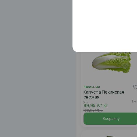
В наличии
Тыква свежая
1 кг
149,95 ₽/1 кг
162,99 ₽/1 кг
В корзину
В наличии
Капуста Пекинская
свежая
1 кг
от .
99,95 ₽/1 кг
108,64 ₽/1 кг
В корзину