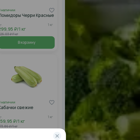
В наличии
Помидоры Черри Красные
1 кг
т .
299,95 ₽/1 кг
26,03 ₽/1 кг
В корзину
В наличии
Кабачки свежие
1 кг
т .
159,95 ₽/1 кг
73,86 ₽/1 кг
В корзину