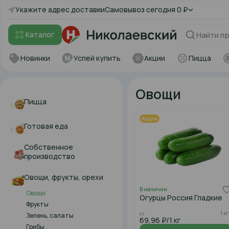
Укажите адрес доставки
Самовывоз
сегодня
0 ₽
Каталог
Новинки
Успей купить
Акции
Пицца
Овощи
Пицца
Акция
Готовая еда
Собственное
производство
Овощи, фрукты, орехи
В наличии
Овощи
Огурцы Россия Гладкие
Фрукты
1 кг
от .
Зелень, салаты
69,96 ₽/1 кг
Грибы