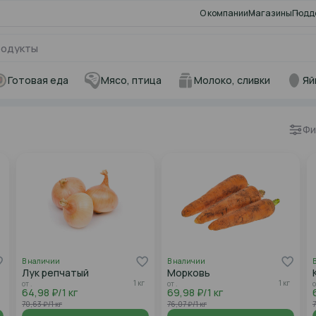
О компании
Магазины
Подд
Готовая еда
Мясо, птица
Молоко, сливки
Яй
Фи
В наличии
В наличии
Лук репчатый
Морковь
1 кг
1 кг
от .
от .
о
64,98 ₽/1 кг
69,98 ₽/1 кг
70,63 ₽/1 кг
76,07 ₽/1 кг
7