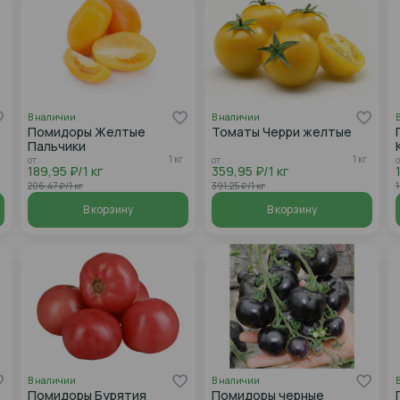
В наличии
В наличии
Помидоры Желтые
Томаты Черри желтые
Пальчики
1 кг
1 кг
от .
от .
о
189,95 ₽/1 кг
359,95 ₽/1 кг
206,47 ₽/1 кг
391,25 ₽/1 кг
1
В корзину
В корзину
В наличии
В наличии
Помидоры Бурятия
Помидоры черные