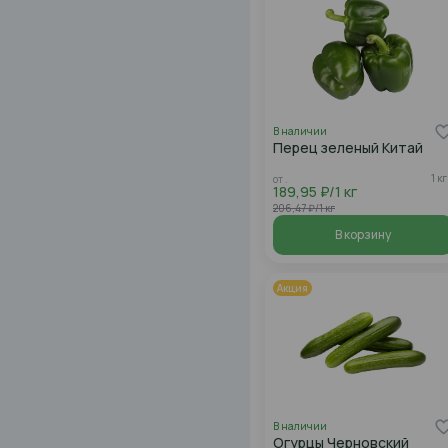
В наличии
Перец зеленый Китай
1 кг
от .
189,95 ₽/1 кг
206,47 ₽/1 кг
В корзину
Акция
В наличии
Огурцы Черновский