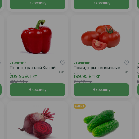
В корзину
В корзину
В наличии
В наличии
Перец красный Китай
Помидоры тепличные
1 кг
1 кг
от .
от .
о
209,95 ₽/1 кг
199,95 ₽/1 кг
228,21 ₽/1 кг
217,34 ₽/1 кг
2
В корзину
В корзину
Акция