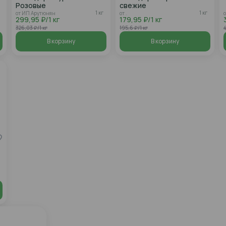
Розовые
свежие
1 кг
1 кг
от ИП Арутюнян
от .
299,95 ₽/1 кг
179,95 ₽/1 кг
326,03 ₽/1 кг
195,6 ₽/1 кг
4
В корзину
В корзину