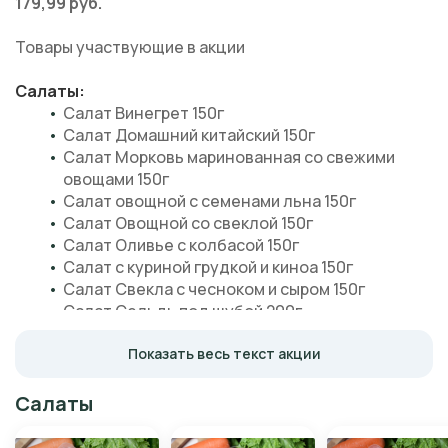
179,99 руб.
Товары участвующие в акции
Салаты:
Салат Винегрет 150г 
Салат Домашний китайский 150г   
Салат Морковь маринованная со свежими 
овощами 150г   
Салат овощной с семенами льна 150г   
Салат Овощной со свеклой 150г   
Салат Оливье с колбасой 150г   
Салат с куриной грудкой и киноа 150г   
Салат Свекла с чесноком и сыром 150г   
Салат Сельдь под шубой 200г   
Салат Финский с колбасой и опятами 150г   
Салат фунчоза по-корейски 150г   
Показать весь текст акции
Салат Царский с курицей 150г 
Салаты
Второе блюдо:
Бефстроганов из свинины с перловкой 200г