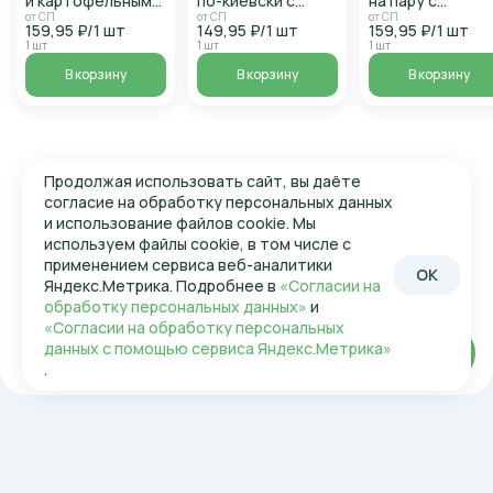
и картофельным
по-киевски с
на пару с
пюре 200г/СПРС
гречкой 200г/
булгуром и
от СП
от СП
от СП
159,95 ₽/1 шт
149,95 ₽/1 шт
159,95 ₽/1 шт
СПРС
овощами 200г/
1 шт
1 шт
1 шт
СПРС
В корзину
В корзину
В корзину
Продолжая использовать сайт, вы даёте
согласие на обработку персональных данных
и использование файлов cookie. Мы
используем файлы cookie, в том числе с
применением сервиса веб-аналитики
OK
Яндекс.Метрика. Подробнее в
«Согласии на
обработку персональных данных»
и
«Согласии на обработку персональных
данных с помощью сервиса Яндекс.Метрика»
Войти
.
Николаевский интернет-магазин
О компании
Контакты
Условия доставки
Программа лояльности