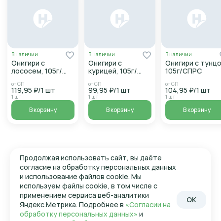
Акция действует по карте "Баллуем своих" 
Скидка не действует на товары участвующие в 
других акциях
Обратите внимание: скидка не распространяется на 
«горячий онигири».
В наличии
В наличии
В наличии
Онигири с
Онигири с
Онигири с тунц
лососем, 105г/
курицей, 105г/
105г/СПРС
СПРС
СПРС
от СП
от СП
от СП
119,95 ₽/1 шт
99,95 ₽/1 шт
104,95 ₽/1 шт
1 шт
1 шт
1 шт
В корзину
В корзину
В корзину
Продолжая использовать сайт, вы даёте
согласие на обработку персональных данных
и использование файлов cookie. Мы
используем файлы cookie, в том числе с
применением сервиса веб-аналитики
OK
Яндекс.Метрика. Подробнее в
«Согласии на
обработку персональных данных»
и